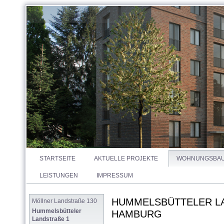
STARTSEITE
AKTUELLE PROJEKTE
WOHNUNGSBA
LEISTUNGEN
IMPRESSUM
HUMMELSBÜTTELER LA
Möllner Landstraße 130
Hummelsbütteler 
HAMBURG
Landstraße 1